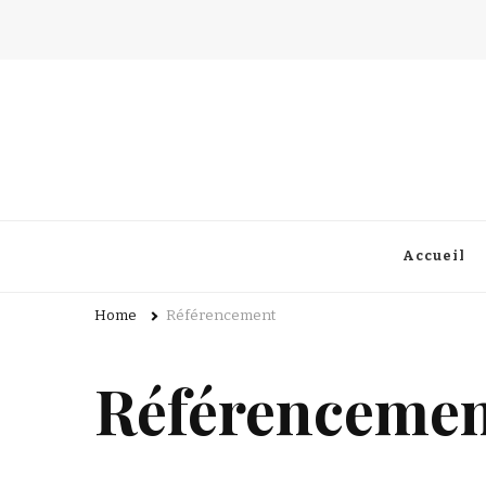
beandcom.fr
Accueil
Home
Référencement
Référenceme